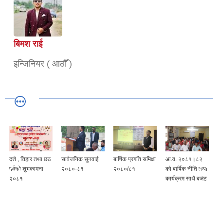
बिमश राई
इन्जिनियर ( आठौँ )
दशै , तिहार तथा छठ
सार्वजनिक सुनवाई
बार्षिक प्रगति समिक्षा
आ.व. २०८१।८२
पर्वको शुभकामना
२०८०-८१
२०८०/८१
को बार्षिक नीति तथा
२०८१
कार्यक्रम साथै बजेट