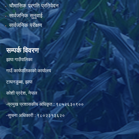
चौमासिक प्रगति प्रतिवेदन
सार्वजनिक सुनुवाई
सार्वजनिक परीक्षण
सम्पर्क विवरण
झापा गाउँपालिका
गाउँ कार्यपालिकाको कार्यालय
टाघनडुब्बा, झापा
कोशी प्रदेश, नेपाल
-प्रमुख प्रशासकीय अधिकृत : ९८५२६३०९००
-सुचना अधिकारी : ९८०२३१३६२०