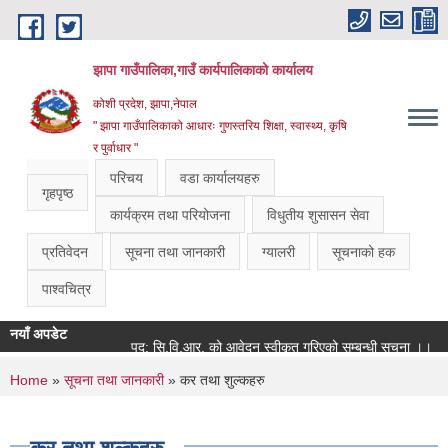
Skip to main content
झापा गाउँपालिका,गाउँ कार्यपालिकाको कार्यालय
कोशी प्रदेश, झापा,नेपाल
" झापा गाउँपालिकाको आधारः गुणस्तरिय शिक्षा, स्वास्थ्य, कृषि
र पुर्वाधार "
परिचय
वडा कार्यालयहरु
गृहपृष्ठ
कार्यक्रम तथा परियोजना
विधुतीय शुसासन सेवा
प्रतिवेदन
सूचना तथा जानकारी
ग्यालरी
सूचनाको हक
पाश्वचित्र
नयाँ अपडेट
पद: सि.वि.आर. को आवेदन स्वीकृत गरिएको सम्बन्धी सूचना ।।
You are here
Home
»
सूचना तथा जानकारी
» कर तथा शुल्कहरु