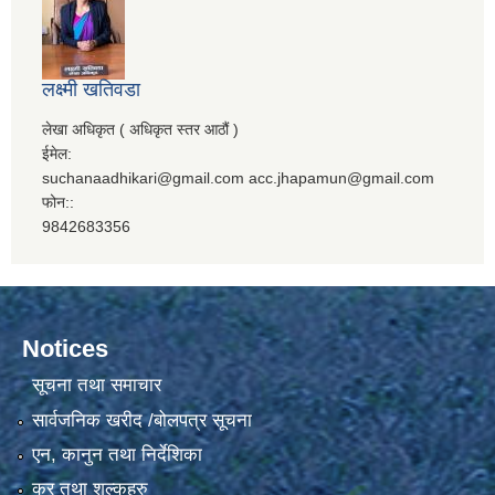
लक्ष्मी खतिवडा
लेखा अधिकृत ( अधिकृत स्तर आठौं )
ईमेल:
suchanaadhikari@gmail.com acc.jhapamun@gmail.com
फोन::
9842683356
Notices
सूचना तथा समाचार
सार्वजनिक खरीद /बोलपत्र सूचना
एन, कानुन तथा निर्देशिका
कर तथा शुल्कहरु