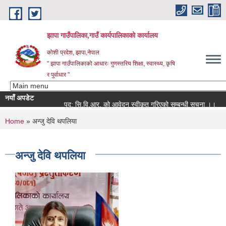
Skip to main content
झापा गाउँपालिका,गाउँ कार्यपालिकाको कार्यालय
कोशी प्रदेश, झापा,नेपाल
" झापा गाउँपालिकाको आधारः गुणस्तरिय शिक्षा, स्वास्थ्य, कृषि
र पुर्वाधार "
नयाँ अपडेट
पद: सि.वि.आर. को आवेदन स्वीकृत गरिएको सम्बन्धी सूचना ।।
You are here
Home
» अन्जु देवि थपलिया
अन्जु देवि थपलिया