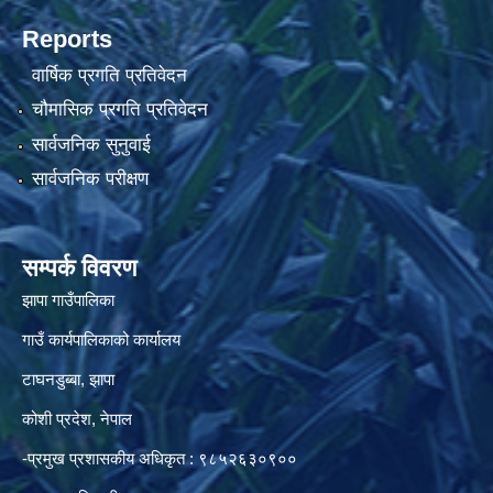
Reports
वार्षिक प्रगति प्रतिवेदन
चौमासिक प्रगति प्रतिवेदन
सार्वजनिक सुनुवाई
सार्वजनिक परीक्षण
सम्पर्क विवरण
झापा गाउँपालिका
गाउँ कार्यपालिकाको कार्यालय
टाघनडुब्बा, झापा
कोशी प्रदेश, नेपाल
-प्रमुख प्रशासकीय अधिकृत : ९८५२६३०९००