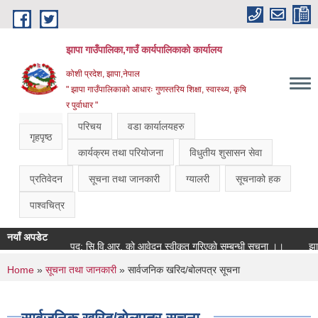
Skip to main content
झापा गाउँपालिका,गाउँ कार्यपालिकाको कार्यालय
कोशी प्रदेश, झापा,नेपाल
" झापा गाउँपालिकाको आधारः गुणस्तरिय शिक्षा, स्वास्थ्य, कृषि
र पुर्वाधार "
परिचय
वडा कार्यालयहरु
गृहपृष्ठ
कार्यक्रम तथा परियोजना
विधुतीय शुसासन सेवा
प्रतिवेदन
सूचना तथा जानकारी
ग्यालरी
सूचनाको हक
पाश्वचित्र
नयाँ अपडेट
पद: सि.वि.आर. को आवेदन स्वीकृत गरिएको सम्बन्धी सूचना ।।
You are here
Home
»
सूचना तथा जानकारी
» सार्वजनिक खरिद/बोलपत्र सूचना