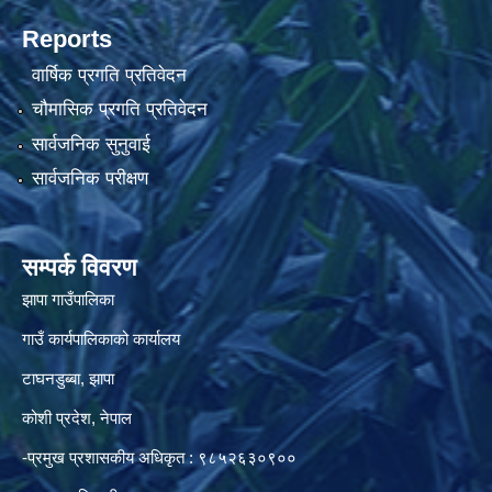
Reports
वार्षिक प्रगति प्रतिवेदन
चौमासिक प्रगति प्रतिवेदन
सार्वजनिक सुनुवाई
सार्वजनिक परीक्षण
सम्पर्क विवरण
झापा गाउँपालिका
गाउँ कार्यपालिकाको कार्यालय
टाघनडुब्बा, झापा
कोशी प्रदेश, नेपाल
-प्रमुख प्रशासकीय अधिकृत : ९८५२६३०९००