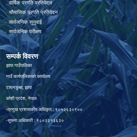
वार्षिक प्रगति प्रतिवेदन
चौमासिक प्रगति प्रतिवेदन
सार्वजनिक सुनुवाई
सार्वजनिक परीक्षण
सम्पर्क विवरण
झापा गाउँपालिका
गाउँ कार्यपालिकाको कार्यालय
टाघनडुब्बा, झापा
कोशी प्रदेश, नेपाल
-प्रमुख प्रशासकीय अधिकृत : ९८५२६३०९००
-सुचना अधिकारी : ९८०२३१३६२०