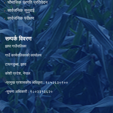
चौमासिक प्रगति प्रतिवेदन
सार्वजनिक सुनुवाई
सार्वजनिक परीक्षण
सम्पर्क विवरण
झापा गाउँपालिका
गाउँ कार्यपालिकाको कार्यालय
टाघनडुब्बा, झापा
कोशी प्रदेश, नेपाल
-प्रमुख प्रशासकीय अधिकृत : ९८५२६३०९००
-सुचना अधिकारी : ९८०२३१३६२०