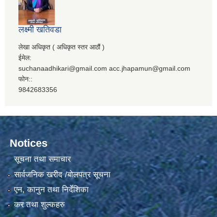
लक्ष्मी खतिवडा
लेखा अधिकृत ( अधिकृत स्तर आठौं )
ईमेल:
suchanaadhikari@gmail.com acc.jhapamun@gmail.com
फोन::
9842683356
Notices
सूचना तथा समाचार
सार्वजनिक खरीद /बोलपत्र सूचना
एन, कानुन तथा निर्देशिका
कर तथा शुल्कहरु