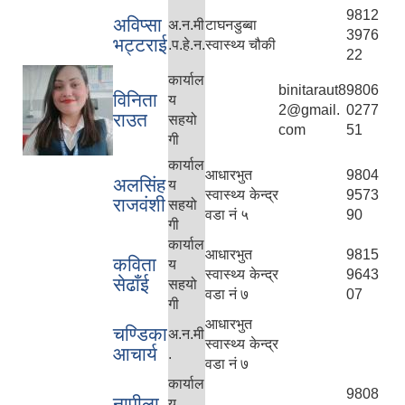
9812
अविप्सा
अ.न.मी
टाघनडुब्बा
3976
भट्टराई
.प.हे.न.
स्वास्थ्य चौकी
22
कार्याल
binitaraut8
9806
विनिता
य
2@gmail.
0277
राउत
सहयो
com
51
गी
कार्याल
आधारभुत
9804
अलसिंह
य
स्वास्थ्य केन्द्र
9573
राजवंशी
सहयो
वडा नं ५
90
गी
कार्याल
आधारभुत
9815
कविता
य
स्वास्थ्य केन्द्र
9643
सेढाँई
सहयो
वडा नं ७
07
गी
आधारभुत
चण्डिका
अ.न.मी
स्वास्थ्य केन्द्र
आचार्य
.
वडा नं ७
कार्याल
9808
नापीला
य