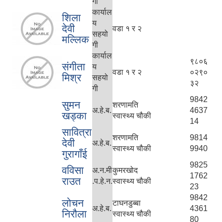
गी
कार्याल
शिला
य
देवी
वडा १ र २
सहयो
मल्लिक
गी
कार्याल
९८०६
संगीता
य
वडा १ र २
०२९०
मिश्र
सहयो
३२
गी
9842
सुमन
शरणामति
अ.हे.ब.
4637
खड्का
स्वास्थ्य चौकी
14
सावित्रा
शरणामति
9814
देवी
अ.हे.ब.
स्वास्थ्य चौकी
9940
गुरागाँई
9825
वविसा
अ.न.मी
कुमरखोद
1762
राउत
.प.हे.न.
स्वास्थ्य चौकी
23
9842
लोचन
टाघनडुब्बा
अ.हे.ब.
4361
निरौला
स्वास्थ्य चौकी
80