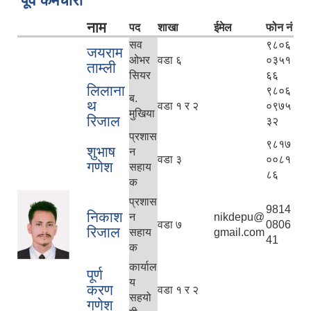
पूर्व कर्मचारी
नाम
पद
शाखा
ईमेल
फोन नं
सव
९८०६
जयराम
ओभर
वडा ६
०३५१
ताम्ली
सियर
६६
लिलाना
९८०६
ब.
थ
वडा १ र २
०९७५
मुखिया
रिजाल
३२
प्रशास
९८१७
शुभाष
न
वडा ३
००८१
गणेश
सहाय
८६
क
प्रशास
9814
निकाश
न
nikdepu@
वडा ७
0806
रिजाल
सहाय
gmail.com
41
क
कार्याल
पूर्ण
य
करण
वडा १ र २
सहयो
गणेश