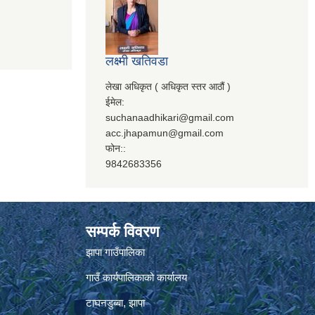
लक्ष्मी खतिवडा
लेखा अधिकृत ( अधिकृत स्तर आठौं )
ईमेल:
suchanaadhikari@gmail.com
acc.jhapamun@gmail.com
फोन::
9842683356
सम्पर्क विवरण
झापा गाउँपालिका
गाउँ कार्यपालिकाको कार्यालय
टाघनडुब्बा, झापा