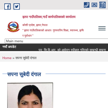
Skip to main content
झापा गाउँपालिका,गाउँ कार्यपालिकाको कार्यालय
कोशी प्रदेश, झापा,नेपाल
" झापा गाउँपालिकाको आधारः गुणस्तरिय शिक्षा, स्वास्थ्य, कृषि
र पुर्वाधार "
नयाँ अपडेट
पद: सि.वि.आर. को आवेदन स्वीकृत गरिएको सम्बन्धी सूचना ।।
You are here
Home
» सपना सुबेदी दंगाल
सपना सुबेदी दंगाल