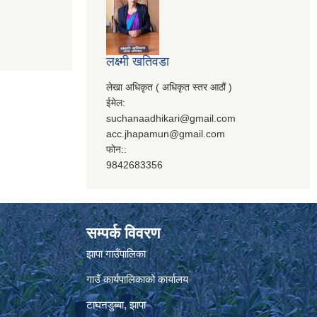
लक्ष्मी खतिवडा
लेखा अधिकृत ( अधिकृत स्तर आठौं )
ईमेल:
suchanaadhikari@gmail.com
acc.jhapamun@gmail.com
फोन::
9842683356
सम्पर्क विवरण
झापा गाउँपालिका
गाउँ कार्यपालिकाको कार्यालय
टाघनडुब्बा, झापा