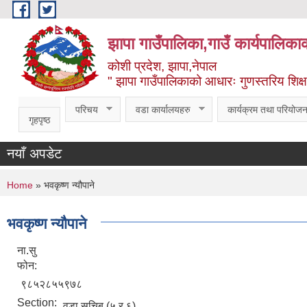
Skip to main content
झापा गाउँपालिका,गाउँ कार्यपालिका
कोशी प्रदेश, झापा,नेपाल
" झापा गाउँपालिकाको आधारः गुणस्तरिय शिक्षा, स
परिचय
वडा कार्यालयहरु
कार्यक्रम तथा परियोजन
गृहपृष्ठ
नयाँ अपडेट
You are here
Home
» भवकृष्ण न्यौपाने
भवकृष्ण न्यौपाने
ना.सु
फोन:
९८५२८५५९७८
Section:
वडा सचिब (५ र ६)