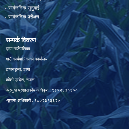
सार्वजनिक सुनुवाई
सार्वजनिक परीक्षण
सम्पर्क विवरण
झापा गाउँपालिका
गाउँ कार्यपालिकाको कार्यालय
टाघनडुब्बा, झापा
कोशी प्रदेश, नेपाल
-प्रमुख प्रशासकीय अधिकृत : ९८५२६३०९००
-सुचना अधिकारी : ९८०२३१३६२०