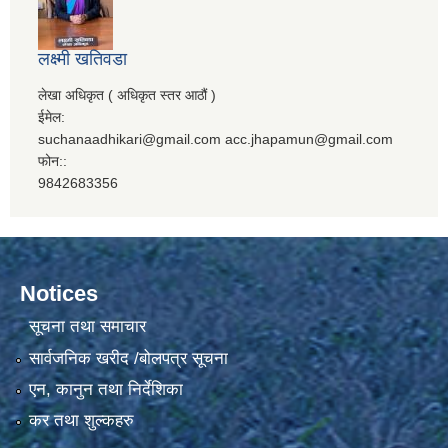
लक्ष्मी खतिवडा
लेखा अधिकृत ( अधिकृत स्तर आठौं )
ईमेल:
suchanaadhikari@gmail.com acc.jhapamun@gmail.com
फोन::
9842683356
Notices
सूचना तथा समाचार
सार्वजनिक खरीद /बोलपत्र सूचना
एन, कानुन तथा निर्देशिका
कर तथा शुल्कहरु