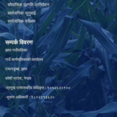
चौमासिक प्रगति प्रतिवेदन
सार्वजनिक सुनुवाई
सार्वजनिक परीक्षण
सम्पर्क विवरण
झापा गाउँपालिका
गाउँ कार्यपालिकाको कार्यालय
टाघनडुब्बा, झापा
कोशी प्रदेश, नेपाल
-प्रमुख प्रशासकीय अधिकृत : ९८५२६३०९००
-सुचना अधिकारी : ९८०२३१३६२०