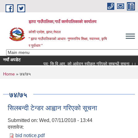
Skip to main content
झापा गाउँपालिका,गाउँ कार्यपालिकाको कार्यालय
कोशी प्रदेश, झापा,नेपाल
" झापा गाउँपालिकाको आधारः गुणस्तरिय शिक्षा, स्वास्थ्य, कृषि
र पुर्वाधार "
नयाँ अपडेट
पद: सि.वि.आर. को आवेदन स्वीकृत गरिएको सम्बन्धी सूचना ।।
You are here
Home
» ७४/७५
७४/७५
सिलबन्दी टेन्डर आह्वान गरिएको सूचना
Submitted on:
Wed, 07/11/2018 - 13:44
दस्तावेज:
bid notice.pdf